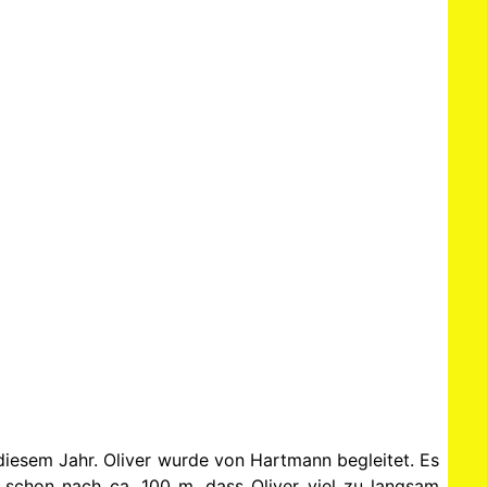
 diesem Jahr. Oliver wurde von Hartmann begleitet. Es
schon nach ca. 100 m, dass Oliver viel zu langsam