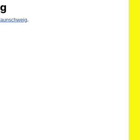
ig
Braunschweig
.