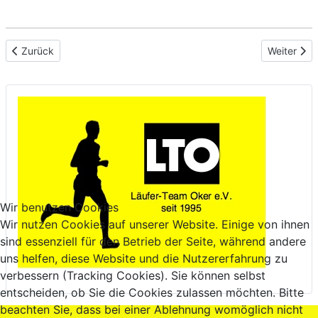
Vorheriger Beitrag: Okeraner Seniorenläufer holten 3 Titel in Helm
Nächster B
Zurück
Weiter
Wir benutzen Cookies
Wir nutzen Cookies auf unserer Website. Einige von ihnen
sind essenziell für den Betrieb der Seite, während andere
uns helfen, diese Website und die Nutzererfahrung zu
verbessern (Tracking Cookies). Sie können selbst
entscheiden, ob Sie die Cookies zulassen möchten. Bitte
beachten Sie, dass bei einer Ablehnung womöglich nicht